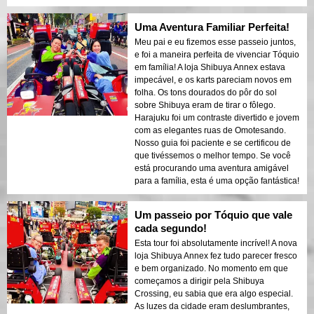
Uma Aventura Familiar Perfeita!
Meu pai e eu fizemos esse passeio juntos,
e foi a maneira perfeita de vivenciar Tóquio
em família! A loja Shibuya Annex estava
impecável, e os karts pareciam novos em
folha. Os tons dourados do pôr do sol
sobre Shibuya eram de tirar o fôlego.
Harajuku foi um contraste divertido e jovem
com as elegantes ruas de Omotesando.
Nosso guia foi paciente e se certificou de
que tivéssemos o melhor tempo. Se você
está procurando uma aventura amigável
para a família, esta é uma opção fantástica!
Um passeio por Tóquio que vale
cada segundo!
Esta tour foi absolutamente incrível! A nova
loja Shibuya Annex fez tudo parecer fresco
e bem organizado. No momento em que
começamos a dirigir pela Shibuya
Crossing, eu sabia que era algo especial.
As luzes da cidade eram deslumbrantes,