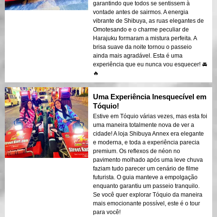
garantindo que todos se sentissem à
vontade antes de sairmos. A energia
vibrante de Shibuya, as ruas elegantes de
Omotesando e o charme peculiar de
Harajuku formaram a mistura perfeita. A
brisa suave da noite tornou o passeio
ainda mais agradável. Esta é uma
experiência que eu nunca vou esquecer! 🚘
🔥
Uma Experiência Inesquecível em
Tóquio!
Estive em Tóquio várias vezes, mas esta foi
uma maneira totalmente nova de ver a
cidade! A loja Shibuya Annex era elegante
e moderna, e toda a experiência parecia
premium. Os reflexos de néon no
pavimento molhado após uma leve chuva
faziam tudo parecer um cenário de filme
futurista. O guia manteve a empolgação
enquanto garantiu um passeio tranquilo.
Se você quer explorar Tóquio da maneira
mais emocionante possível, este é o tour
para você!