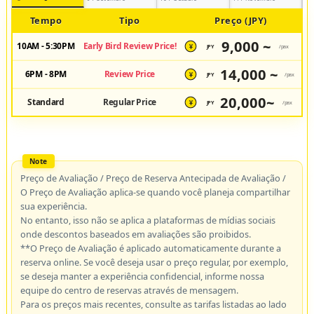
Tempo
Tipo
Preço (JPY)
9,000 ~
10AM - 5:30PM
Early Bird Review Price!
JPY
/pax
¥
14,000 ~
6PM - 8PM
Review Price
JPY
/pax
¥
20,000~
Standard
Regular Price
JPY
/pax
¥
Preço de Avaliação / Preço de Reserva Antecipada de Avaliação /
O Preço de Avaliação aplica-se quando você planeja compartilhar
sua experiência.
No entanto, isso não se aplica a plataformas de mídias sociais
onde descontos baseados em avaliações são proibidos.
**O Preço de Avaliação é aplicado automaticamente durante a
reserva online. Se você deseja usar o preço regular, por exemplo,
se deseja manter a experiência confidencial, informe nossa
equipe do centro de reservas através de mensagem.
Para os preços mais recentes, consulte as tarifas listadas ao lado