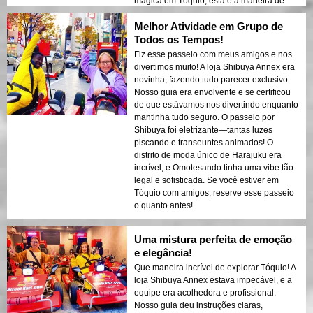
mágica em Tóquio, esta é a maneira de
fazer isso! 💫
Melhor Atividade em Grupo de
Todos os Tempos!
Fiz esse passeio com meus amigos e nos
divertimos muito! A loja Shibuya Annex era
novinha, fazendo tudo parecer exclusivo.
Nosso guia era envolvente e se certificou
de que estávamos nos divertindo enquanto
mantinha tudo seguro. O passeio por
Shibuya foi eletrizante—tantas luzes
piscando e transeuntes animados! O
distrito de moda único de Harajuku era
incrível, e Omotesando tinha uma vibe tão
legal e sofisticada. Se você estiver em
Tóquio com amigos, reserve esse passeio
o quanto antes!
Uma mistura perfeita de emoção
e elegância!
Que maneira incrível de explorar Tóquio! A
loja Shibuya Annex estava impecável, e a
equipe era acolhedora e profissional.
Nosso guia deu instruções claras,