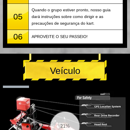
Quando o grupo estiver pronto, nosso guia
05
dará instruções sobre como dirigir e as
precauções de segurança do kart.
06
APROVEITE O SEU PASSEIO!
Veículo
22%