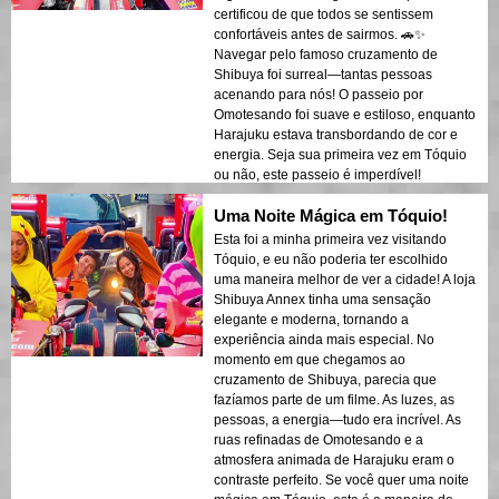
certificou de que todos se sentissem
confortáveis antes de sairmos. 🚗✨
Navegar pelo famoso cruzamento de
Shibuya foi surreal—tantas pessoas
acenando para nós! O passeio por
Omotesando foi suave e estiloso, enquanto
Harajuku estava transbordando de cor e
energia. Seja sua primeira vez em Tóquio
ou não, este passeio é imperdível!
Uma Noite Mágica em Tóquio!
Esta foi a minha primeira vez visitando
Tóquio, e eu não poderia ter escolhido
uma maneira melhor de ver a cidade! A loja
Shibuya Annex tinha uma sensação
elegante e moderna, tornando a
experiência ainda mais especial. No
momento em que chegamos ao
cruzamento de Shibuya, parecia que
fazíamos parte de um filme. As luzes, as
pessoas, a energia—tudo era incrível. As
ruas refinadas de Omotesando e a
atmosfera animada de Harajuku eram o
contraste perfeito. Se você quer uma noite