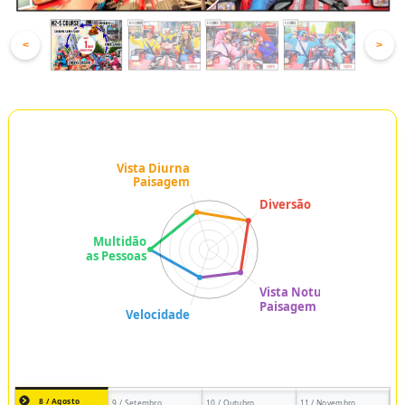
<
>
8 / Agosto
9 / Setembro
10 / Outubro
11 / Novembro