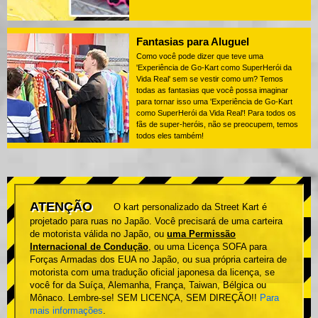
Fantasias para Aluguel
Como você pode dizer que teve uma
'Experiência de Go-Kart como SuperHerói da
Vida Real' sem se vestir como um? Temos
todas as fantasias que você possa imaginar
para tornar isso uma 'Experiência de Go-Kart
como SuperHerói da Vida Real'! Para todos os
fãs de super-heróis, não se preocupem, temos
todos eles também!
ATENÇÃO
O kart personalizado da Street Kart é
projetado para ruas no Japão. Você precisará de uma carteira
de motorista válida no Japão, ou
uma Permissão
Internacional de Condução
, ou uma Licença SOFA para
Forças Armadas dos EUA no Japão, ou sua própria carteira de
motorista com uma tradução oficial japonesa da licença, se
você for da Suíça, Alemanha, França, Taiwan, Bélgica ou
Mônaco. Lembre-se! SEM LICENÇA, SEM DIREÇÃO!!
Para
mais informações
.