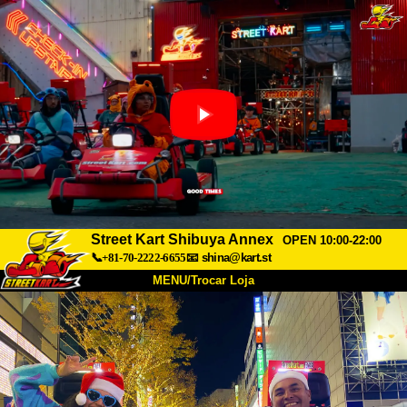
Street Kart Shibuya Annex
OPEN 10:00-22:00
📞+81-70-2222-6655
📧
shina@kart.st
MENU/Trocar Loja
INÍCIO
Sobre
Especificações
Preços
Acesso
Opiniões
FAQ